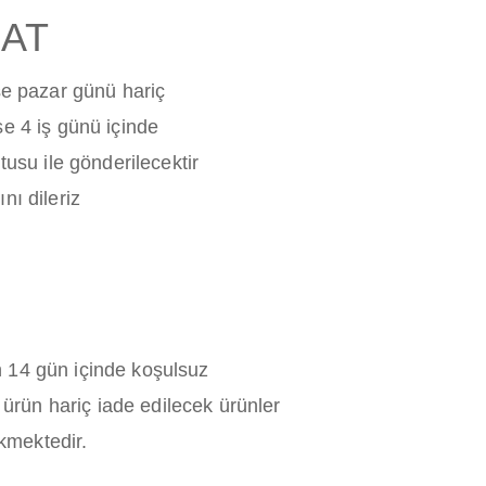
MAT
ise pazar günü hariç
se 4 iş günü içinde
tusu ile gönderilecektir
nı dileriz
n 14 gün içinde koşulsuz
u ürün hariç iade edilecek ürünler
kmektedir.