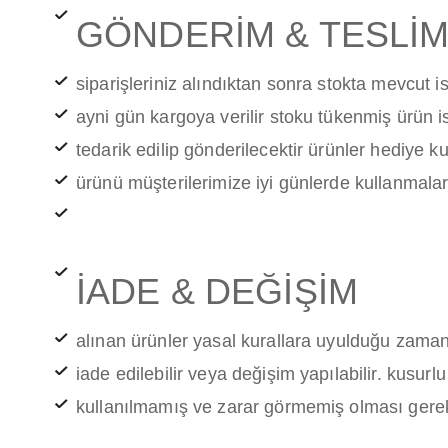
GÖNDERİM & TESLİ
siparişleriniz alındıktan sonra stokta mevcut 
ayni gün kargoya verilir stoku tükenmiş ürün i
tedarik edilip gönderilecektir ürünler hediye ku
ürünü müşterilerimize iyi günlerde kullanmaları
İADE & DEĞİŞİM
alınan ürünler yasal kurallara uyulduğu zama
iade edilebilir veya değişim yapılabilir. kusurl
kullanılmamış ve zarar görmemiş olması gere