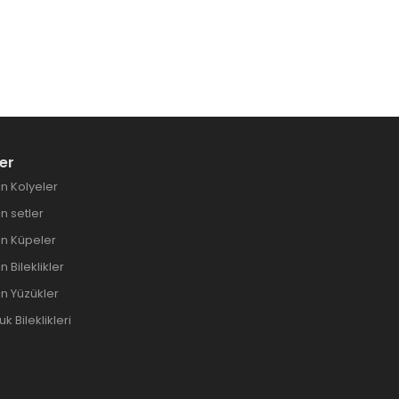
er
n Kolyeler
 setler
n Küpeler
 Bileklikler
n Yüzükler
 Bileklikleri