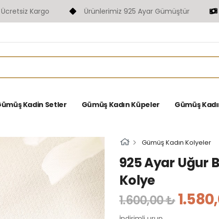
siz Kargo
Ürünlerimiz 925 Ayar Gümüştür
Fas
ümüş Kadin Setler
Gümüş Kadın Küpeler
Gümüş Kadın 
Gümüş Kadın Kolyeler
925 Ayar Uğur 
Kolye
1.580
1.600,00 ₺
İndirimli urun