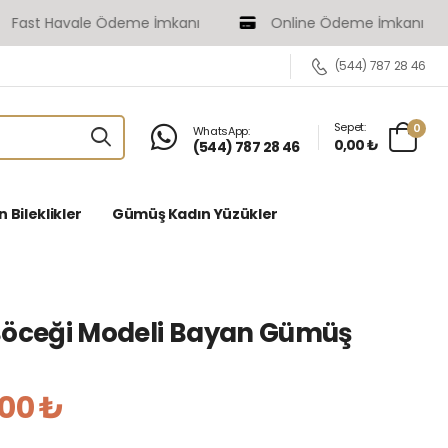
t Havale Ödeme İmkanı
Online Ödeme İmkanı
(544) 787 28 46
Sepet:
0
WhatsApp:
0,00 ₺
(544) 787 28 46
Bileklikler
Gümüş Kadın Yüzükler
Böceği Modeli Bayan Gümüş
,00 ₺