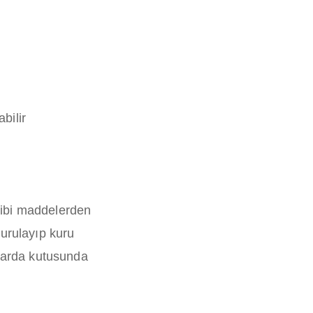
bilir
gibi maddelerden
durulayıp kuru
nlarda kutusunda