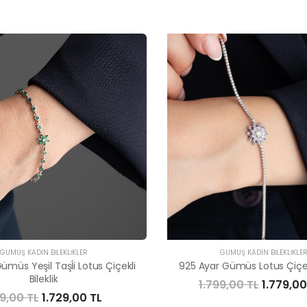
GÜMÜŞ KADIN BILEKLIKLER
GÜMÜŞ KADIN BILEKLIKLE
ümüs Yeşil Taşĺi Lotus Çiçekli
925 Ayar Gümüs Lotus Çiçekli
Bileklik
1.799,00 TL
1.779,00
59,00 TL
1.729,00 TL