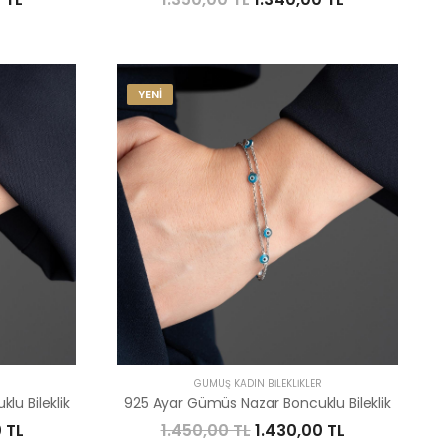
YENİ
R
GÜMÜŞ KADIN BILEKLIKLER
u Bileklik
925 Ayar Gümüs Nazar Boncuklu Bileklik
 TL
1.450,00 TL
1.430,00 TL