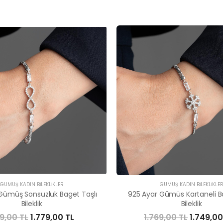
GÜMÜŞ KADIN BILEKLIKLER
GÜMÜŞ KADIN BILEKLIKLE
Gümüş Sonsuzluk Baget Taşlı
925 Ayar Gümüs Kartaneli B
Bileklik
Bileklik
99,00 TL
1.779,00 TL
1.769,00 TL
1.749,00