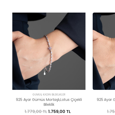
GÜMÜŞ KADIN BILEKLIKLER
925 Ayar Gümüs Mortaşlı,Lotus Çiçekli
925 Ayar G
Bileklik
1.779,00 TL
1.759,00 TL
1.7