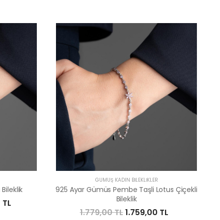
R
GÜMÜŞ KADIN BILEKLIKLER
ileklik
925 Ayar Gümüs Pembe Taşli Lotus Çiçekli
Bileklik
 TL
1.779,00 TL
1.759,00 TL