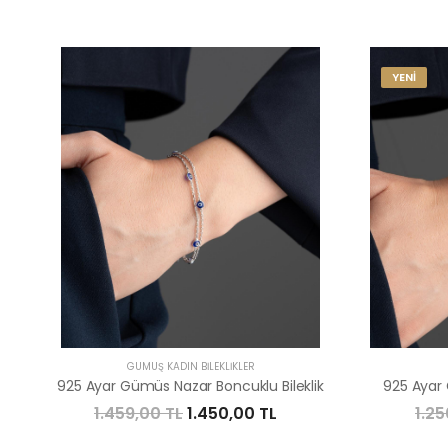
YENİ
GÜMÜŞ KADIN BILEKLIKLER
925 Ayar Gümüs Nazar Boncuklu Bileklik
925 Ayar 
1.459,00 TL
1.450,00 TL
1.25