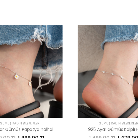
GÜMÜŞ KADIN BILEKLIKLER
GÜMÜŞ KADIN BILEKLIKLE
ar Gümüs Papatya halhal
925 Ayar Gümüs Kalplı H
19,00 TL
1.499,00 TL
1.499,00 TL
1.479,00