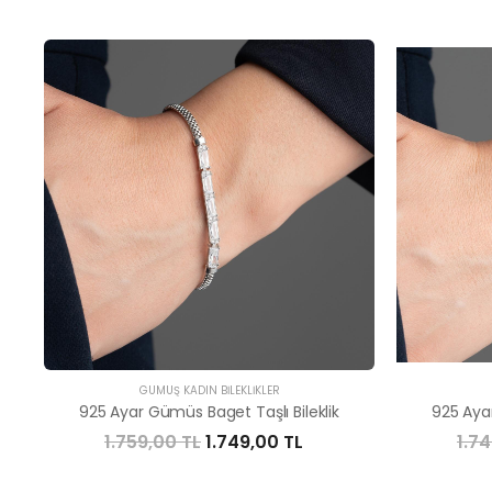
GÜMÜŞ KADIN BILEKLIKLER
925 Ayar Gümüs Baget Taşlı Bileklik
925 Ayar
1.759,00 TL
1.749,00 TL
1.7