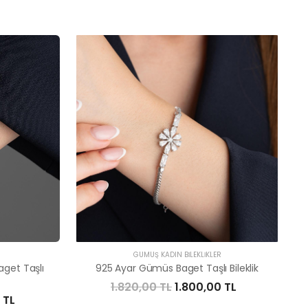
R
GÜMÜŞ KADIN BILEKLIKLER
aget Taşlı
925 Ayar Gümüs Baget Taşlı Bileklik
1.820,00 TL
1.800,00 TL
 TL