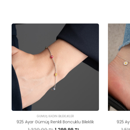
GÜMÜŞ KADIN BILEKLIKLER
925 Ayar Gümüş Renkli Boncuklu Bileklik
925 Ay
1.320,00 TL
1.299,99 TL
1.5