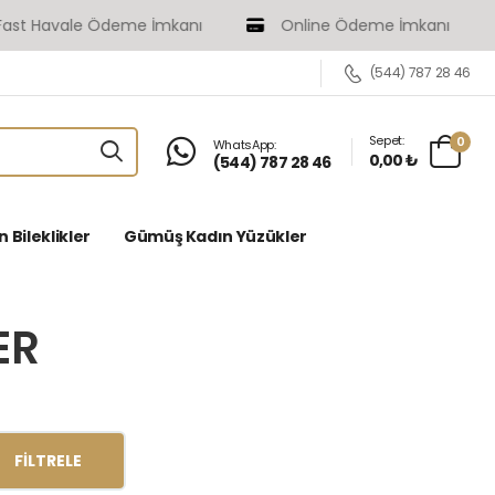
eme İmkanı
Online Ödeme İmkanı
(544) 787 28 46
Sepet:
0
WhatsApp:
0,00 ₺
(544) 787 28 46
Bileklikler
Gümüş Kadın Yüzükler
ER
FILTRELE