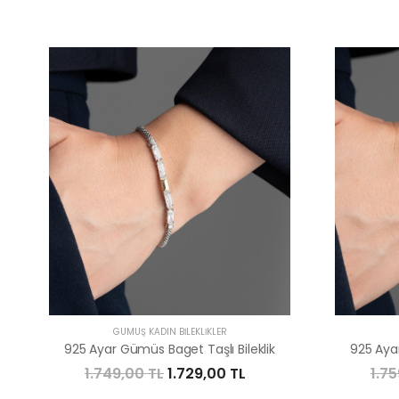
GÜMÜŞ KADIN BILEKLIKLER
925 Ayar Gümüs Baget Taşlı Bileklik
925 Ayar
1.749,00 TL
1.729,00 TL
1.75