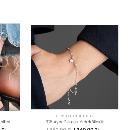
R
GÜMÜŞ KADIN BILEKLIKLER
alhal
925 Ayar Gümüs Yıldızlı Bileklik
 TL
1.350,00 TL
1.340,00 TL