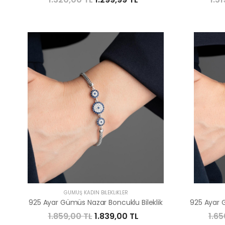
GÜMÜŞ KADIN BILEKLIKLER
925 Ayar Gümüs Nazar Boncuklu Bileklik
925 Ayar 
1.859,00 TL
1.839,00 TL
1.65