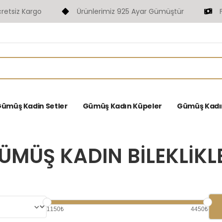
Ürünlerimiz 925 Ayar Gümüştür
Fast Havale Öd
ümüş Kadin Setler
Gümüş Kadın Küpeler
Gümüş Kadın 
ÜMÜŞ KADIN BILEKLIKL
1150₺
4450₺