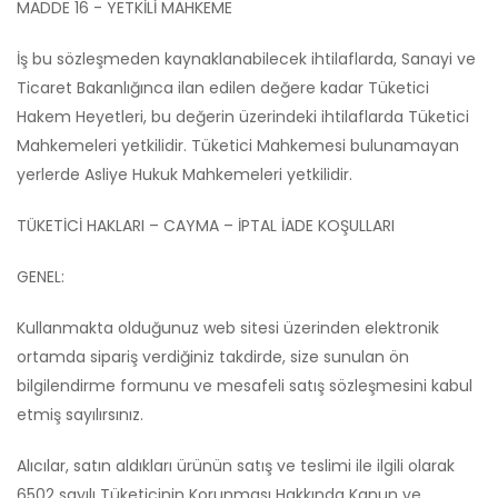
MADDE 16 - YETKİLİ MAHKEME
İş bu sözleşmeden kaynaklanabilecek ihtilaflarda, Sanayi ve
Ticaret Bakanlığınca ilan edilen değere kadar Tüketici
Hakem Heyetleri, bu değerin üzerindeki ihtilaflarda Tüketici
Mahkemeleri yetkilidir. Tüketici Mahkemesi bulunamayan
yerlerde Asliye Hukuk Mahkemeleri yetkilidir.
TÜKETİCİ HAKLARI – CAYMA – İPTAL İADE KOŞULLARI
GENEL:
Kullanmakta olduğunuz web sitesi üzerinden elektronik
ortamda sipariş verdiğiniz takdirde, size sunulan ön
bilgilendirme formunu ve mesafeli satış sözleşmesini kabul
etmiş sayılırsınız.
Alıcılar, satın aldıkları ürünün satış ve teslimi ile ilgili olarak
6502 sayılı Tüketicinin Korunması Hakkında Kanun ve