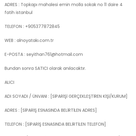
ADRES : Topkapı mahalesi emin molla sokak no 11 daire 4
fatih istanbul
TELEFON : +905377872845
WEB : alnoyatakı.com.tr
E-POSTA :
seyithan761@hotmail.com
Bundan sonra SATICI olarak anılacaktır.
ALICI
ADI SOYADI / ÜNVANI : [SİPARİŞİ GERÇEKLEŞTİREN KİŞİ/KURUM]
ADRES : [SİPARİŞ ESNASINDA BELİRTİLEN ADRES]
TELEFON : [SİPARİŞ ESNASINDA BELİRTİLEN TELEFON]