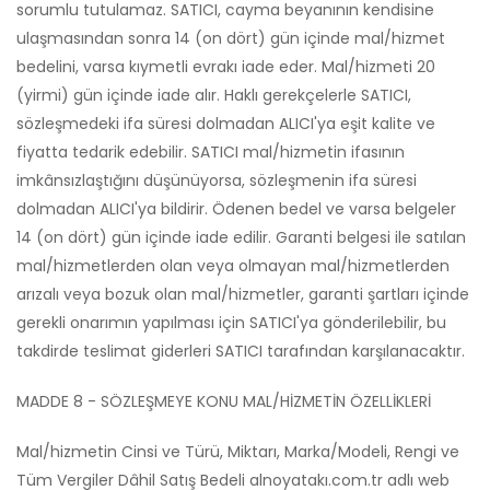
sorumlu tutulamaz. SATICI, cayma beyanının kendisine
ulaşmasından sonra 14 (on dört) gün içinde mal/hizmet
bedelini, varsa kıymetli evrakı iade eder. Mal/hizmeti 20
(yirmi) gün içinde iade alır. Haklı gerekçelerle SATICI,
sözleşmedeki ifa süresi dolmadan ALICI'ya eşit kalite ve
fiyatta tedarik edebilir. SATICI mal/hizmetin ifasının
imkânsızlaştığını düşünüyorsa, sözleşmenin ifa süresi
dolmadan ALICI'ya bildirir. Ödenen bedel ve varsa belgeler
14 (on dört) gün içinde iade edilir. Garanti belgesi ile satılan
mal/hizmetlerden olan veya olmayan mal/hizmetlerden
arızalı veya bozuk olan mal/hizmetler, garanti şartları içinde
gerekli onarımın yapılması için SATICI'ya gönderilebilir, bu
takdirde teslimat giderleri SATICI tarafından karşılanacaktır.
MADDE 8 - SÖZLEŞMEYE KONU MAL/HİZMETİN ÖZELLİKLERİ
Mal/hizmetin Cinsi ve Türü, Miktarı, Marka/Modeli, Rengi ve
Tüm Vergiler Dâhil Satış Bedeli alnoyatakı.com.tr adlı web