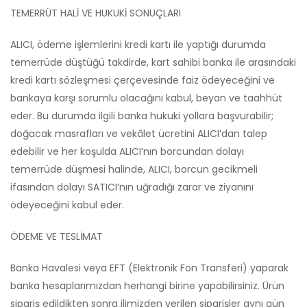
TEMERRÜT HALİ VE HUKUKİ SONUÇLARI
ALICI, ödeme işlemlerini kredi kartı ile yaptığı durumda
temerrüde düştüğü takdirde, kart sahibi banka ile arasındaki
kredi kartı sözleşmesi çerçevesinde faiz ödeyeceğini ve
bankaya karşı sorumlu olacağını kabul, beyan ve taahhüt
eder. Bu durumda ilgili banka hukuki yollara başvurabilir;
doğacak masrafları ve vekâlet ücretini ALICI’dan talep
edebilir ve her koşulda ALICI’nın borcundan dolayı
temerrüde düşmesi halinde, ALICI, borcun gecikmeli
ifasından dolayı SATICI’nın uğradığı zarar ve ziyanını
ödeyeceğini kabul eder.
ÖDEME VE TESLİMAT
Banka Havalesi veya EFT (Elektronik Fon Transferi) yaparak
banka hesaplarımızdan herhangi birine yapabilirsiniz. Ürün
sipariş edildikten sonra ilimizden verilen siparişler aynı gün