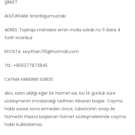
ŞİRKET
ADI/UNVANI: Istanblgumustaki
ADRES: Topkapı mahalesi emin molla sokak no 11 daire 4
fatih istanbul
EPOSTA:
seyithan761@hotmail.com
TEL: +905377872845
CAYMA HAKKININ SÜRESİ:
Alıcı, satın aldığı eğer bir hizmet ise, bu 14 günlük süre
sözleşmenin imzalandığı tarihten itibaren başlar. Cayma
hakkı süresi sona ermeden önce, tüketicinin onayı ile
hizmetin ifasına başlanan hizmet sözleşmelerinde cayma
hakkı kullanılamaz.