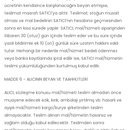
ücretinin kendisince karşılanacağını beyan etmişse,
teslimat masrafı SATICI'ya aittir. Teslimat; stoğun müsait
olması ve mal bedelinin SATICI'nın hesabına geçmesinden
sonra en kısa sürede yapılır. SATICI, mal/hizmeti siparişinden
itibaren 30 (otuz) gün içinde teslim eder ve bu süre içinde
yazılı bildirimle ek 10 (on) günlük süre uzatım hakkını saklı
tutar. Herhangi bir nedenle mal/hizmet bedeli ödenmez
veya banka kayıtlarında iptal edilir ise, SATICI mal/hizmetin
teslimi yükümlülüğünden kurtulmuş kabul edilir.
MADDE 6 - ALICININ BEYAN VE TAAHHÜTLERİ
ALICI, sözleşme konusu mal/hizmeti teslim almadan önce
muayene edecek ezik, kırık, ambalajı yırtılmış vb. hasarlı ve
ayıplı mal/hizmeti kargo/kurye şirketinden teslim
almayacaktır. Teslim alınan mal/hizmetin hasarsız ve
sağlam olduğu kabul edilecektir. Teslimden sonra