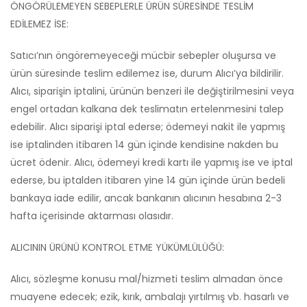
ÖNGÖRÜLEMEYEN SEBEPLERLE ÜRÜN SÜRESİNDE TESLİM
EDİLEMEZ İSE:
Satıcı’nın öngöremeyeceği mücbir sebepler oluşursa ve
ürün süresinde teslim edilemez ise, durum Alıcı’ya bildirilir.
Alıcı, siparişin iptalini, ürünün benzeri ile değiştirilmesini veya
engel ortadan kalkana dek teslimatın ertelenmesini talep
edebilir. Alıcı siparişi iptal ederse; ödemeyi nakit ile yapmış
ise iptalinden itibaren 14 gün içinde kendisine nakden bu
ücret ödenir. Alıcı, ödemeyi kredi kartı ile yapmış ise ve iptal
ederse, bu iptalden itibaren yine 14 gün içinde ürün bedeli
bankaya iade edilir, ancak bankanın alıcının hesabına 2-3
hafta içerisinde aktarması olasıdır.
ALICININ ÜRÜNÜ KONTROL ETME YÜKÜMLÜLÜĞÜ:
Alıcı, sözleşme konusu mal/hizmeti teslim almadan önce
muayene edecek; ezik, kırık, ambalajı yırtılmış vb. hasarlı ve