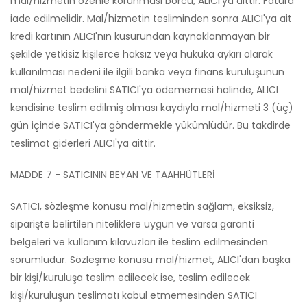
mal/hizmetin özenle korunması borcu, ALICI'ya aittir. Fatura
iade edilmelidir. Mal/hizmetin tesliminden sonra ALICI'ya ait
kredi kartının ALICI'nın kusurundan kaynaklanmayan bir
şekilde yetkisiz kişilerce haksız veya hukuka aykırı olarak
kullanılması nedeni ile ilgili banka veya finans kuruluşunun
mal/hizmet bedelini SATICI'ya ödememesi halinde, ALICI
kendisine teslim edilmiş olması kaydıyla mal/hizmeti 3 (üç)
gün içinde SATICI'ya göndermekle yükümlüdür. Bu takdirde
teslimat giderleri ALICI'ya aittir.
MADDE 7 - SATICININ BEYAN VE TAAHHÜTLERİ
SATICI, sözleşme konusu mal/hizmetin sağlam, eksiksiz,
siparişte belirtilen niteliklere uygun ve varsa garanti
belgeleri ve kullanım kılavuzları ile teslim edilmesinden
sorumludur. Sözleşme konusu mal/hizmet, ALICI'dan başka
bir kişi/kuruluşa teslim edilecek ise, teslim edilecek
kişi/kuruluşun teslimatı kabul etmemesinden SATICI