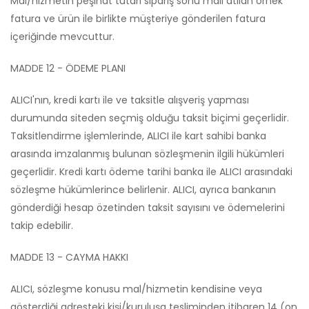
Mal/hizmetin peşinat tutarı sipariş sonu mail atılan örnek
fatura ve ürün ile birlikte müşteriye gönderilen fatura
içeriğinde mevcuttur.
MADDE 12 - ÖDEME PLANI
ALICI'nın, kredi kartı ile ve taksitle alışveriş yapması
durumunda siteden seçmiş olduğu taksit biçimi geçerlidir.
Taksitlendirme işlemlerinde, ALICI ile kart sahibi banka
arasında imzalanmış bulunan sözleşmenin ilgili hükümleri
geçerlidir. Kredi kartı ödeme tarihi banka ile ALICI arasındaki
sözleşme hükümlerince belirlenir. ALICI, ayrıca bankanın
gönderdiği hesap özetinden taksit sayısını ve ödemelerini
takip edebilir.
MADDE 13 - CAYMA HAKKI
ALICI, sözleşme konusu mal/hizmetin kendisine veya
gösterdiği adresteki kişi/kuruluşa tesliminden itibaren 14 (on