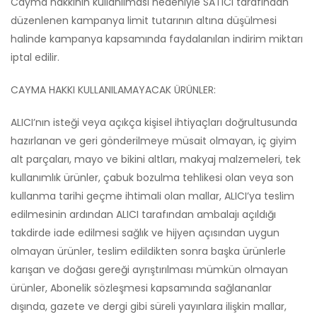
Cayma hakkının kullanılması nedeniyle SATICI tarafından
düzenlenen kampanya limit tutarının altına düşülmesi
halinde kampanya kapsamında faydalanılan indirim miktarı
iptal edilir.
CAYMA HAKKI KULLANILAMAYACAK ÜRÜNLER:
ALICI’nın isteği veya açıkça kişisel ihtiyaçları doğrultusunda
hazırlanan ve geri gönderilmeye müsait olmayan, iç giyim
alt parçaları, mayo ve bikini altları, makyaj malzemeleri, tek
kullanımlık ürünler, çabuk bozulma tehlikesi olan veya son
kullanma tarihi geçme ihtimali olan mallar, ALICI’ya teslim
edilmesinin ardından ALICI tarafından ambalajı açıldığı
takdirde iade edilmesi sağlık ve hijyen açısından uygun
olmayan ürünler, teslim edildikten sonra başka ürünlerle
karışan ve doğası gereği ayrıştırılması mümkün olmayan
ürünler, Abonelik sözleşmesi kapsamında sağlananlar
dışında, gazete ve dergi gibi süreli yayınlara ilişkin mallar,