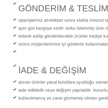
GÖNDERİM & TESLİ
siparişleriniz alındıktan sonra stokta mevcut 
ayni gün kargoya verilir stoku tükenmiş ürün i
tedarik edilip gönderilecektir ürünler hediye ku
ürünü müşterilerimize iyi günlerde kullanmaları
İADE & DEĞİŞİM
alınan ürünler yasal kurallara uyulduğu zama
iade edilebilir veya değişim yapılabilir. kusurl
kullanılmamış ve zarar görmemiş olması gere