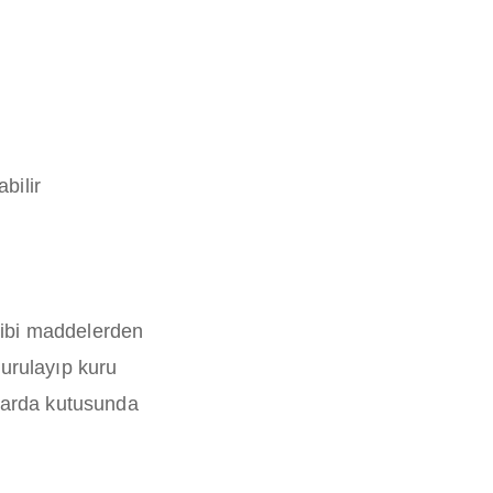
bilir
gibi maddelerden
durulayıp kuru
nlarda kutusunda