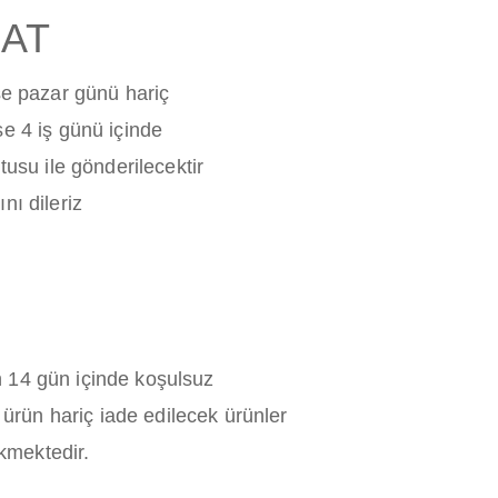
MAT
ise pazar günü hariç
se 4 iş günü içinde
tusu ile gönderilecektir
nı dileriz
n 14 gün içinde koşulsuz
u ürün hariç iade edilecek ürünler
kmektedir.