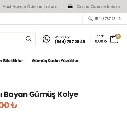
t Havale Ödeme İmkanı
Online Ödeme İmkanı
(544) 787 28 46
Sepet:
0
WhatsApp:
0,00 ₺
(544) 787 28 46
Bileklikler
Gümüş Kadın Yüzükler
lı Bayan Gümüş Kolye
,00 ₺