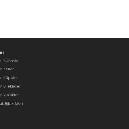
er
n Kolyeler
 setler
n Küpeler
 Bileklikler
n Yüzükler
 Bileklikleri