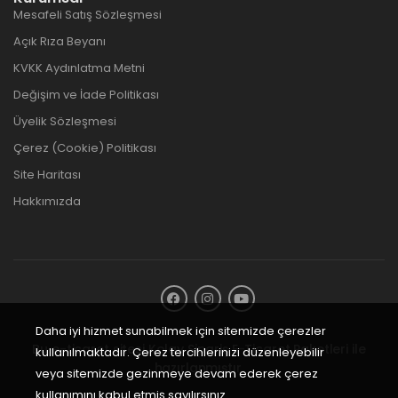
Mesafeli Satış Sözleşmesi
Açık Rıza Beyanı
KVKK Aydınlatma Metni
Değişim ve İade Politikası
Üyelik Sözleşmesi
Çerez (Cookie) Politikası
Site Haritası
Hakkımızda
Daha iyi hizmet sunabilmek için sitemizde çerezler
Bu e-ticaret sitesi
Kolay Sipariş E-Ticaret Paketleri
ile
kullanılmaktadır. Çerez tercihlerinizi düzenleyebilir
hazırlanmıştır.
veya sitemizde gezinmeye devam ederek çerez
kullanımını kabul etmiş sayılırsınız.