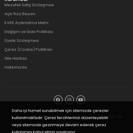
Mesafeli Satış Sözleşmesi
Açık Rıza Beyanı
KVKK Aydınlatma Metni
Değişim ve İade Politikası
Üyelik Sözleşmesi
Çerez (Cookie) Politikası
Site Haritası
Hakkımızda
Daha iyi hizmet sunabilmek için sitemizde çerezler
Bu e-ticaret sitesi
Kolay Sipariş E-Ticaret Paketleri
ile
kullanılmaktadır. Çerez tercihlerinizi düzenleyebilir
hazırlanmıştır.
veya sitemizde gezinmeye devam ederek çerez
kullanımını kabul etmiş sayılırsınız.