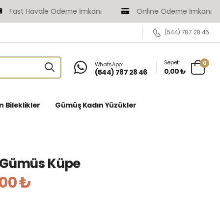
ast Havale Ödeme İmkanı
Online Ödeme İmkanı
(544) 787 28 46
Sepet:
0
WhatsApp:
0,00 ₺
(544) 787 28 46
Bileklikler
Gümüş Kadın Yüzükler
a Gümüs Küpe
,00 ₺