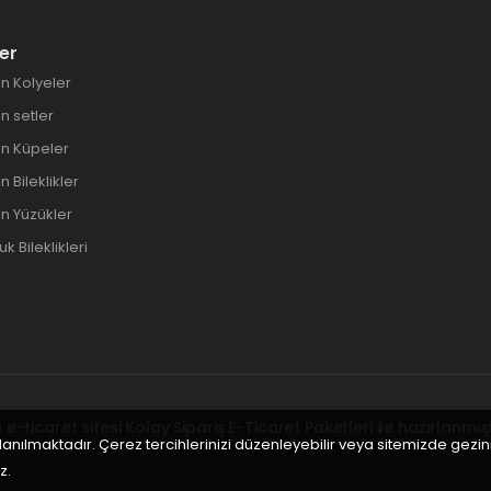
er
n Kolyeler
 setler
n Küpeler
 Bileklikler
n Yüzükler
 Bileklikleri
 e-ticaret sitesi
Kolay Sipariş E-Ticaret Paketleri
ile hazırlanmışt
llanılmaktadır. Çerez tercihlerinizi düzenleyebilir veya sitemizde gez
z.