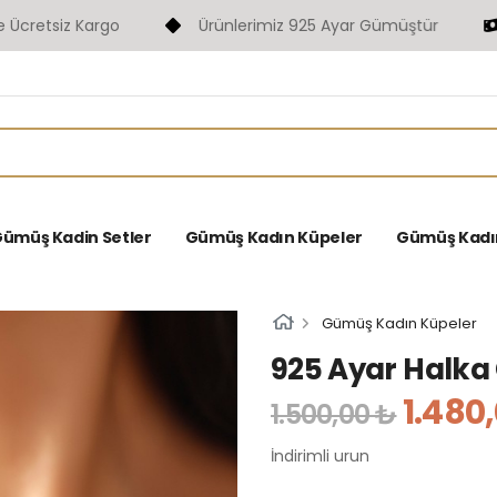
etsiz Kargo
Ürünlerimiz 925 Ayar Gümüştür
F
ümüş Kadin Setler
Gümüş Kadın Küpeler
Gümüş Kadın 
Gümüş Kadın Küpeler
925 Ayar Halk
1.480
1.500,00 ₺
İndirimli urun