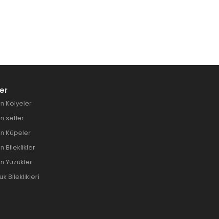
er
n Kolyeler
 setler
n Küpeler
 Bileklikler
n Yüzükler
 Bileklikleri