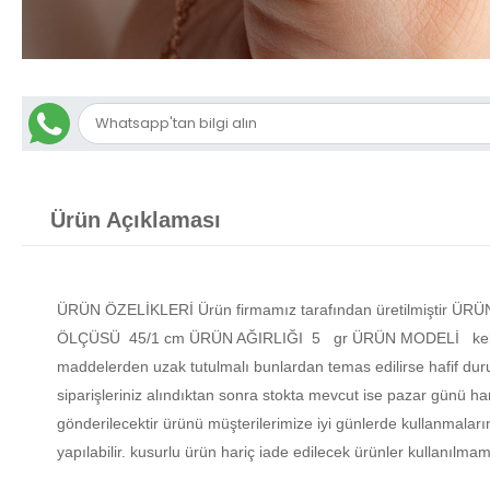
Ürün Açıklaması
ÜRÜN ÖZELİKLERİ Ürün firmamız tarafından üretilmiştir 
ÖLÇÜSÜ 45/1 cm ÜRÜN AĞIRLIĞI 5 gr ÜRÜN MODELİ kelebek ko
maddelerden uzak tutulmalı bunlardan temas edilirse hafif du
siparişleriniz alındıktan sonra stokta mevcut ise pazar günü har
gönderilecektir ürünü müşterilerimize iyi günlerde kullanmalar
yapılabilir. kusurlu ürün hariç iade edilecek ürünler kullanıl