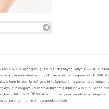
ÜRÜN MADENİ 925 ayar gümüş ÜRÜN CINSİ bayan kolye TAŞ CİNSİ. 
lye ürün ebatı en boy ölçülerde yüzde 5 sapma olabilir BAKIM ÖN
rulayıp kuru bir bez ile hafifçe silin kullanmadığınız zamanlarda ku
iç ayni gün kargoya verilir stoku tükenmiş ürün ise 4 iş günü içinde teda
ını dileriz İADE & DEĞİŞİM alınan ürünler yasal kurallara uyulduğu zama
mamış ve zarar görmemiş olması gerekmektedir.