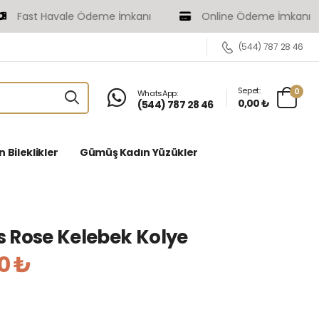
ast Havale Ödeme İmkanı
Online Ödeme İmkanı
(544) 787 28 46
Sepet:
0
WhatsApp:
0,00 ₺
(544) 787 28 46
Bileklikler
Gümüş Kadın Yüzükler
 Rose Kelebek Kolye
00 ₺