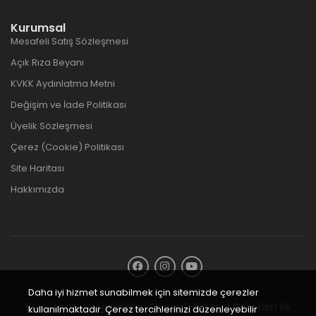
Kurumsal
Mesafeli Satış Sözleşmesi
Açık Rıza Beyanı
KVKK Aydınlatma Metni
Değişim ve İade Politikası
Üyelik Sözleşmesi
Çerez (Cookie) Politikası
Site Haritası
Hakkımızda
Daha iyi hizmet sunabilmek için sitemizde çerezler
Bu e-ticaret sitesi
Kolay Sipariş E-Ticaret Paketleri
ile
kullanılmaktadır. Çerez tercihlerinizi düzenleyebilir