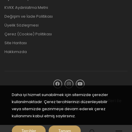
KVKK Aydınlatma Metni
Değişim ve İade Politikası
Üyelik Sözleşmesi
Çerez (Cookie) Politikası
Site Haritası
Hakkımızda
Daha iyi hizmet sunabilmek için sitemizde çerezler
Bu e-ticaret sitesi
Kolay Sipariş E-Ticaret Paketleri
ile
kullanılmaktadır. Çerez tercihlerinizi düzenleyebilir
hazırlanmıştır.
veya sitemizde gezinmeye devam ederek çerez
kullanımını kabul etmiş sayılırsınız.
Tercihler
Tamam