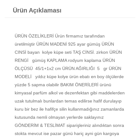
Ürün Açıklaması
ÜRÜN ÖZELİKLERİ Ürün firmamız tarafından
üretilmiştir ÜRÜN MADENİ 925 ayar gümüş ÜRÜN
CINSİ bayan kolye küpe seti TAŞ CİNSİ. zirkon ÜRÜN
RENGİ gümüş KAPLAMA rodyum kaplama ÜRÜN
ÖLÇÜSÜ 45/1+1x2 cm ÜRÜN AĞIRLIĞI 5 gr ÜRÜN
MODELİ yıldız küpe kolye ürün ebatı en boy ölçülerde
yüzde 5 sapma olabilir BAKIM ÖNERİLERİ ürünü
kimyasal parfüm alkol ve dezenfektan gibi maddelerden
uzak tutulmalı bunlardan temas edilirse hafif durulayıp
kuru bir bez ile hafifçe silin kullanmadığınız zamanlarda
kutusunda nemli olmayan yerlerde saklayınız
GÖNDERİM & TESLİMAT siparişleriniz alındıktan sonra
stokta mevcut ise pazar günü hariç ayni gün kargoya