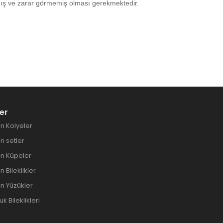
mamış ve zarar görmemiş olması gerekmektedir.
er
n Kolyeler
 setler
n Küpeler
 Bileklikler
n Yüzükler
 Bileklikleri