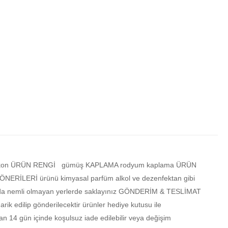
İ. zirkon ÜRÜN RENGİ gümüş KAPLAMA rodyum kaplama ÜRÜN
ERİLERİ ürünü kimyasal parfüm alkol ve dezenfektan gibi
tusunda nemli olmayan yerlerde saklayınız GÖNDERİM & TESLİMAT
rik edilip gönderilecektir ürünler hediye kutusu ile
n 14 gün içinde koşulsuz iade edilebilir veya değişim