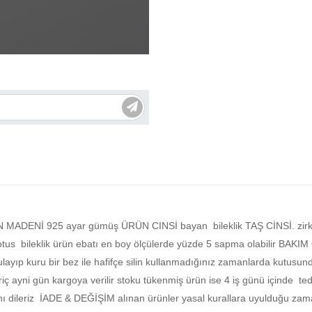
ÜRÜN MADENİ 925 ayar gümüş ÜRÜN CINSİ bayan bileklik TAŞ CİNS
eklik ürün ebatı en boy ölçülerde yüzde 5 sapma olabilir BAKIM ÖN
rulayıp kuru bir bez ile hafifçe silin kullanmadığınız zamanlarda ku
iç ayni gün kargoya verilir stoku tükenmiş ürün ise 4 iş günü içinde teda
ını dileriz İADE & DEĞİŞİM alınan ürünler yasal kurallara uyulduğu zama