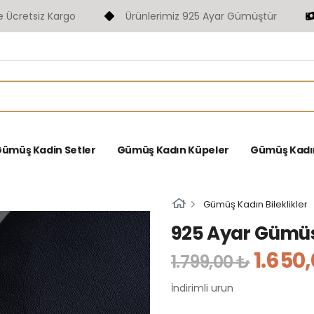
etsiz Kargo
Ürünlerimiz 925 Ayar Gümüştür
F
ümüş Kadin Setler
Gümüş Kadın Küpeler
Gümüş Kadın 
Gümüş Kadın Bileklikler
925 Ayar Gümüs 
1.650
1.799,00 ₺
İndirimli urun