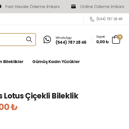
ast Havale Ödeme İmkanı
Online Ödeme İmkanı
(544) 787 28 46
Sepet:
0
WhatsApp:
0,00 ₺
(544) 787 28 46
Bileklikler
Gümüş Kadın Yüzükler
Lotus Çiçekli Bileklik
,00 ₺