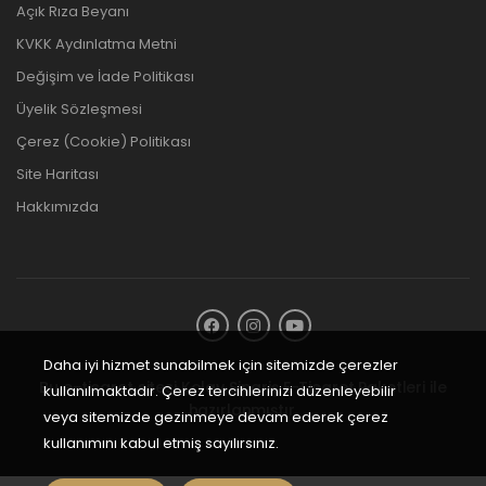
Açık Rıza Beyanı
KVKK Aydınlatma Metni
Değişim ve İade Politikası
Üyelik Sözleşmesi
Çerez (Cookie) Politikası
Site Haritası
Hakkımızda
Daha iyi hizmet sunabilmek için sitemizde çerezler
Bu e-ticaret sitesi
Kolay Sipariş E-Ticaret Paketleri
ile
kullanılmaktadır. Çerez tercihlerinizi düzenleyebilir
hazırlanmıştır.
veya sitemizde gezinmeye devam ederek çerez
kullanımını kabul etmiş sayılırsınız.