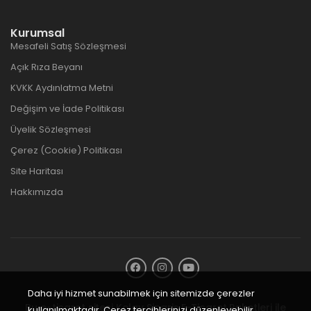
Kurumsal
Mesafeli Satış Sözleşmesi
Açık Rıza Beyanı
KVKK Aydınlatma Metni
Değişim ve İade Politikası
Üyelik Sözleşmesi
Çerez (Cookie) Politikası
Site Haritası
Hakkımızda
Daha iyi hizmet sunabilmek için sitemizde çerezler
Bu e-ticaret sitesi
Kolay Sipariş E-Ticaret Paketleri
ile
kullanılmaktadır. Çerez tercihlerinizi düzenleyebilir