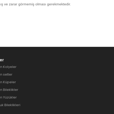
mamış ve zarar görmemiş olması gerekmektedir.
er
n Kolyeler
 setler
n Küpeler
 Bileklikler
n Yüzükler
 Bileklikleri