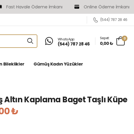
ast Havale Ödeme İmkanı
Online Ödeme İmkanı
(544) 787 28 46
Sepet:
0
WhatsApp:
0,00 ₺
(544) 787 28 46
Bileklikler
Gümüş Kadın Yüzükler
 Altın Kaplama Baget Taşlı Küpe
,00 ₺