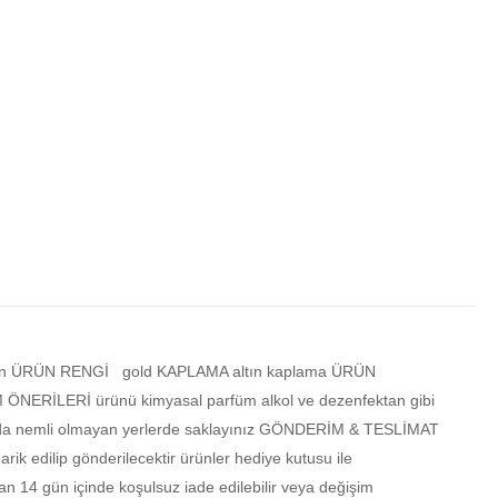
rkon ÜRÜN RENGİ gold KAPLAMA altın kaplama ÜRÜN
NERİLERİ ürünü kimyasal parfüm alkol ve dezenfektan gibi
tusunda nemli olmayan yerlerde saklayınız GÖNDERİM & TESLİMAT
rik edilip gönderilecektir ürünler hediye kutusu ile
n 14 gün içinde koşulsuz iade edilebilir veya değişim