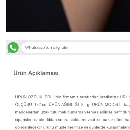
Ürün Açıklaması
ÜRÜN ÖZELİKLERİ Ürün firmamız tarafından üretilmiştir 
ÖLÇÜSÜ 1x2 cm ÜRÜN AĞIRLIĞI 5 gr ÜRÜN MODELİ baget taşlı
maddelerden uzak tutulmalı bunlardan temas edilirse hafif du
siparişleriniz alındıktan sonra stokta mevcut ise pazar günü har
gönderilecektir ürünü müşterilerimize iyi günlerde kullanmalar