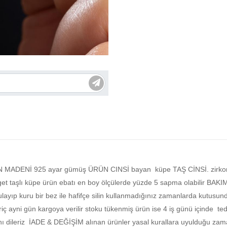
ÜRÜN MADENİ 925 ayar gümüş ÜRÜN CINSİ bayan küpe TAŞ CİNSİ. zi
 küpe ürün ebatı en boy ölçülerde yüzde 5 sapma olabilir BAKIM Ö
rulayıp kuru bir bez ile hafifçe silin kullanmadığınız zamanlarda ku
iç ayni gün kargoya verilir stoku tükenmiş ürün ise 4 iş günü içinde teda
ını dileriz İADE & DEĞİŞİM alınan ürünler yasal kurallara uyulduğu zama