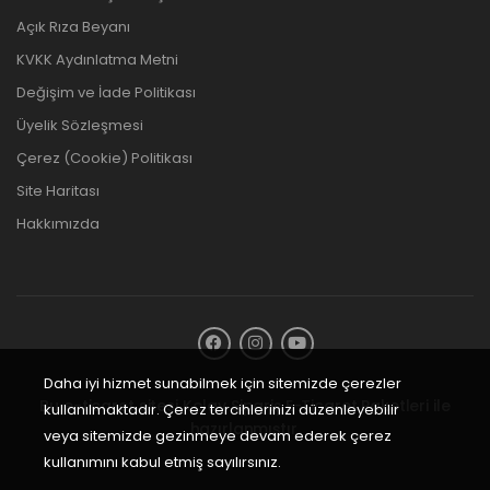
Açık Rıza Beyanı
KVKK Aydınlatma Metni
Değişim ve İade Politikası
Üyelik Sözleşmesi
Çerez (Cookie) Politikası
Site Haritası
Hakkımızda
Daha iyi hizmet sunabilmek için sitemizde çerezler
Bu e-ticaret sitesi
Kolay Sipariş E-Ticaret Paketleri
ile
kullanılmaktadır. Çerez tercihlerinizi düzenleyebilir
hazırlanmıştır.
veya sitemizde gezinmeye devam ederek çerez
kullanımını kabul etmiş sayılırsınız.