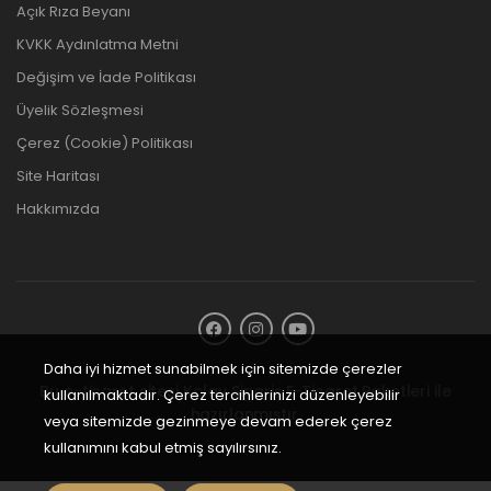
Açık Rıza Beyanı
KVKK Aydınlatma Metni
Değişim ve İade Politikası
Üyelik Sözleşmesi
Çerez (Cookie) Politikası
Site Haritası
Hakkımızda
Daha iyi hizmet sunabilmek için sitemizde çerezler
Bu e-ticaret sitesi
Kolay Sipariş E-Ticaret Paketleri
ile
kullanılmaktadır. Çerez tercihlerinizi düzenleyebilir
hazırlanmıştır.
veya sitemizde gezinmeye devam ederek çerez
kullanımını kabul etmiş sayılırsınız.