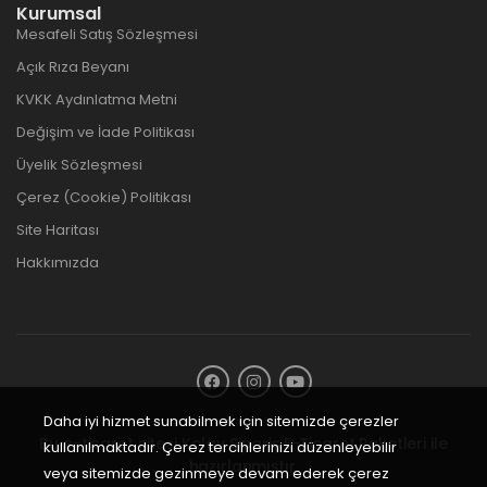
Kurumsal
Mesafeli Satış Sözleşmesi
Açık Rıza Beyanı
KVKK Aydınlatma Metni
Değişim ve İade Politikası
Üyelik Sözleşmesi
Çerez (Cookie) Politikası
Site Haritası
Hakkımızda
Daha iyi hizmet sunabilmek için sitemizde çerezler
Bu e-ticaret sitesi
Kolay Sipariş E-Ticaret Paketleri
ile
kullanılmaktadır. Çerez tercihlerinizi düzenleyebilir
hazırlanmıştır.
veya sitemizde gezinmeye devam ederek çerez