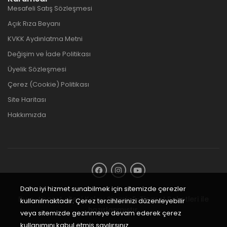
Mesafeli Satış Sözleşmesi
Açık Rıza Beyanı
KVKK Aydınlatma Metni
Değişim ve İade Politikası
Üyelik Sözleşmesi
Çerez (Cookie) Politikası
Site Haritası
Hakkımızda
Daha iyi hizmet sunabilmek için sitemizde çerezler
Bu e-ticaret sitesi
Kolay Sipariş E-Ticaret Paketleri
ile
kullanılmaktadır. Çerez tercihlerinizi düzenleyebilir
hazırlanmıştır.
veya sitemizde gezinmeye devam ederek çerez
kullanımını kabul etmiş sayılırsınız.